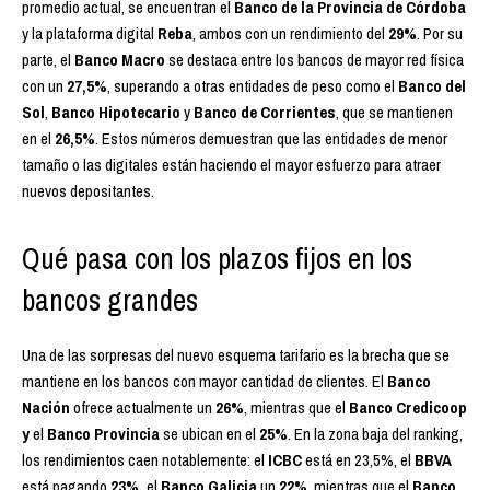
promedio actual, se encuentran el
Banco de la Provincia de Córdoba
y la plataforma digital
Reba
, ambos con un rendimiento del
29%
. Por su
parte, el
Banco Macro
se destaca entre los bancos de mayor red física
con un
27,5%
, superando a otras entidades de peso como el
Banco del
Sol
,
Banco Hipotecario
y
Banco de Corrientes
, que se mantienen
en el
26,5%
. Estos números demuestran que las entidades de menor
tamaño o las digitales están haciendo el mayor esfuerzo para atraer
nuevos depositantes.
Qué pasa con los plazos fijos en los
bancos grandes
Una de las sorpresas del nuevo esquema tarifario es la brecha que se
mantiene en los bancos con mayor cantidad de clientes. El
Banco
Nación
ofrece actualmente un
26%
, mientras que el
Banco Credicoop
y
el
Banco Provincia
se ubican en el
25%
. En la zona baja del ranking,
los rendimientos caen notablemente: el
ICBC
está en 23,5%, el
BBVA
está pagando
23%,
el
Banco Galicia
un
22%
, mientras que el
Banco