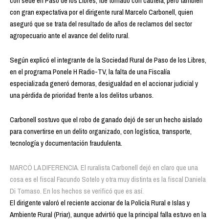
con sede en Paso de los Libres, fue tomado con cautela, pero también
con gran expectativa por el dirigente rural Marcelo Carbonell, quien
aseguró que se trata del resultado de años de reclamos del sector
agropecuario ante el avance del delito rural.
Según explicó el integrante de la Sociedad Rural de Paso de los Libres,
en el programa Ponele H Radio-TV, la falta de una Fiscalía
especializada generó demoras, desigualdad en el accionar judicial y
una pérdida de prioridad frente a los delitos urbanos.
Carbonell sostuvo que el robo de ganado dejó de ser un hecho aislado
para convertirse en un delito organizado, con logística, transporte,
tecnología y documentación fraudulenta.
MARCÓ LA DIFERENCIA. El ruralista Carbonell dejó en claro que una
cosa es el fiscal Facundo Sotelo y otra muy distinta es la fiscal Daniela
Di Tomaso. En los hechos se verificó que es así.
El dirigente valoró el reciente accionar de la Policía Rural e Islas y
Ambiente Rural (Priar), aunque advirtió que la principal falla estuvo en la