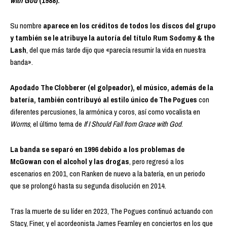
with God
(1988).
Su nombre
aparece en los créditos de todos los discos del grupo
y también se le atribuye la autoría del título Rum Sodomy & the
Lash
, del que más tarde dijo que «parecía resumir la vida en nuestra
banda».
Apodado The Clobberer (el golpeador), el músico, además de la
batería, también contribuyó al estilo único de The Pogues
con
diferentes percusiones, la armónica y coros, así como vocalista en
Worms
, el último tema de
If I Should Fall from Grace with God
.
La banda se separó en 1996 debido a los problemas de
McGowan con el alcohol y las drogas
, pero regresó a los
escenarios en 2001, con Ranken de nuevo a la batería, en un periodo
que se prolongó hasta su segunda disolución en 2014.
Tras la muerte de su líder en 2023, The Pogues continuó actuando con
Stacy, Finer, y el acordeonista James Fearnley en conciertos en los que