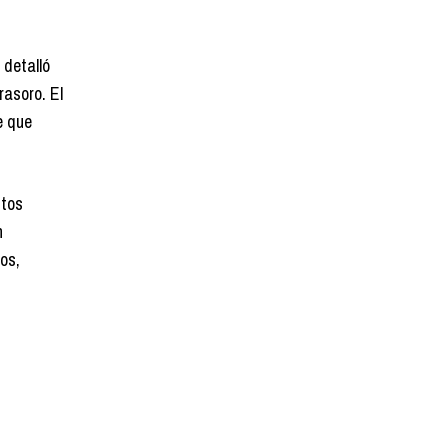
 detalló
rasoro. El
e que
ntos
n
os,