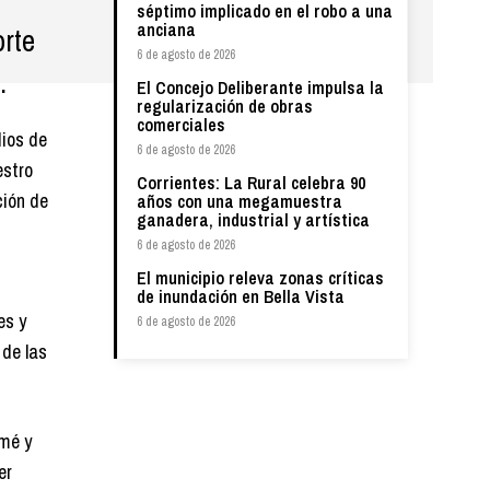
séptimo implicado en el robo a una
anciana
orte
6 de agosto de 2026
.
El Concejo Deliberante impulsa la
regularización de obras
comerciales
dios de
6 de agosto de 2026
estro
Corrientes: La Rural celebra 90
ción de
años con una megamuestra
ganadera, industrial y artística
6 de agosto de 2026
El municipio releva zonas críticas
de inundación en Bella Vista
es y
6 de agosto de 2026
 de las
omé y
er