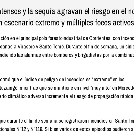
ntensos y la sequía agravan el riesgo en el n
n escenario extremo y múltiples focos activos
ón en el principal polo forestoindustrial de Corrientes, con incen
canas a Virasoro y Santo Tomé. Durante el fin de semana, un sini
endiendo las alarmas entre bomberos y brigadistas por la combina
ormó que el índice de peligro de incendios es “extremo” en los
tuzaingó, mientras que se mantiene en nivel “muy alto” en Merced
ario climático adverso incrementa el riesgo de propagación rápida
 que durante el fin de semana se registraron incendios en Santo T
ionales Nº12 y Nº118. Si bien varios de estos episodios pudieron s