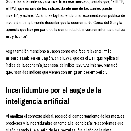
Sobre las alternativas para invertir en ese mercado, señaló que, “el ETF,
el EWI, que es uno de los índices donde uno de los cuales puede
invertir”, y aclaró: “Acá no estoy haciendo una recomendación pública de
inversión, simplemente describir que la economía de Corea del Sur y la
apuesta que hay por parte de la comunidad de inversión internacional
es
muy fuerte
”.
Vega también mencionó a Japón como otro foco relevante: “
Y lo
mismo también en Japón
, en el EWJ, que es el ETF que replica el
índice de la economía japonesa, del Nikkei 225”. Asimismo, remarcó
que, “son dos índices que vienen con
un gran desempeño
”.
Incertidumbre por el auge de la
inteligencia artificial
Al analizar el contexto global, recordó el comportamiento de los metales
preciosos y la incertidumbre en torno a la tecnología: “Recordemos que
el año pasado
fue el año de los metales
, fue el año de la plata,