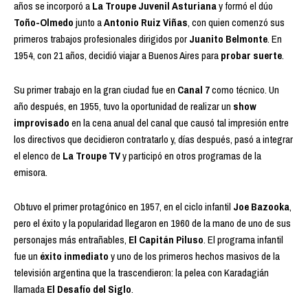
años se incorporó a
La Troupe Juvenil Asturiana
y formó el dúo
Toño-Olmedo
junto a
Antonio Ruiz Viñas
, con quien comenzó sus
primeros trabajos profesionales dirigidos por
Juanito Belmonte
. En
1954, con 21 años, decidió viajar a Buenos Aires para
probar suerte
.
Su primer trabajo en la gran ciudad fue en
Canal 7
como técnico. Un
año después, en 1955, tuvo la oportunidad de realizar un
show
improvisado
en la cena anual del canal que causó tal impresión entre
los directivos que decidieron contratarlo y, días después, pasó a integrar
el elenco de
La Troupe TV
y participó en otros programas de la
emisora.
Obtuvo el primer protagónico en 1957, en el ciclo infantil
Joe Bazooka
,
pero el éxito y la popularidad llegaron en 1960 de la mano de uno de sus
personajes más entrañables,
El
Capitán Piluso
. El programa infantil
fue un
éxito inmediato
y uno de los primeros hechos masivos de la
televisión argentina que la trascendieron: la pelea con Karadagián
llamada
El Desafío del Siglo
.