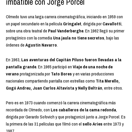
imbatible con Jorge Porcel
Olmedo tuvo una larga carrera cinematográfica, iniciando en 1959 con
un papel secundario en la película
Gringalet
, dirigida por
Cavallotti
,
sobre una obra teatral de
Paul Vanderberghe
. En 1962 llegó su primer
protagónico con la comedia
Una jaula no tiene secretos
, bajo las
órdenes de
Agustín Navarro
.
En 1963,
Las aventuras del Capitán Piluso fueron llevadas a la
pantalla grande
. En 1965 participó en
Viaje de una noche de
verano
protagonizada por
Tato Bores
y en varias producciones
nacionales compartiendo pantalla con estrellas como
Tita Merello,
Gogó Andreu, Juan Carlos Altavista y Nelly Beltrán
, entre otros.
Pero es en 1973 cuando comenzó la carrera cinematográfica más
recordada de Olmedo, con
Los caballeros de la cama redonda
,
dirigida por Gerardo Sofovich y que protagonizó junto a Jorge Porcel. Es
la primera de las 31 películas que filmó con el
sello Aries
entre 1973 y
1987.