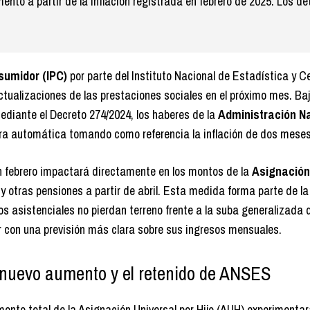
ento a partir de la inflación registrada en febrero de 2025. Los de
sumidor (IPC)
por parte del Instituto Nacional de Estadística y 
actualizaciones de las prestaciones sociales en el próximo mes. Baj
diante el Decreto 274/2024, los haberes de la
Administración N
a automática tomando como referencia la inflación de dos meses
n febrero impactará directamente en los montos de la
Asignación
 y otras pensiones a partir de abril. Esta medida forma parte de la 
s asistenciales no pierdan terreno frente a la suba generalizada 
ar con una previsión más clara sobre sus ingresos mensuales.
l nuevo aumento y el retenido de ANSES
monto total de la Asignación Universal por Hijo (AUH) experimenta