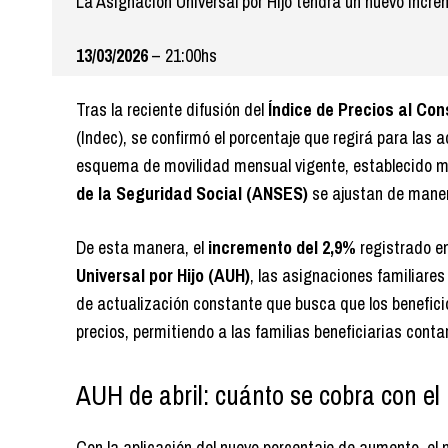
La Asignación Universal por Hijo tendrá un nuevo increm
13/03/2026
– 21:00hs
Tras la reciente difusión del
Índice de Precios al Con
(Indec), se confirmó el porcentaje que regirá para las 
esquema de movilidad mensual vigente, establecido me
de la Seguridad Social (ANSES)
se ajustan de maner
De esta manera, el
incremento del 2,9%
registrado e
Universal por Hijo (AUH)
, las asignaciones familiares
de actualización constante que busca que los beneficio
precios, permitiendo a las familias beneficiarias cont
AUH de abril: cuánto se cobra con e
Con la aplicación del nuevo porcentaje de aumento, el 