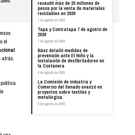
talles
recaudó más de 25 millones de
pesos por la venta de materiales
reciclables en 2026
7 de agosto de 2026
Tapa y Contratapa 7 de agosto de
Censos
2026
o el
7 de agosto de 2026
acional
Báez detalló medidas de
prevención ante El Niño y la
 atrás.
instalación de desfibriladores en
la Costanera
6 de agosto de 2026
La Comisión de Industria y
política
Comercio del Senado avanzó en
de
proyectos sobre textiles y
metalúrgica
6 de agosto de 2026
rá una