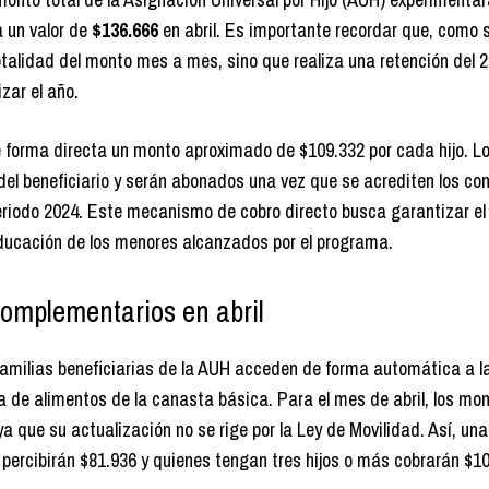
a un valor de
$136.666
en abril. Es importante recordar que, como
 totalidad del monto mes a mes, sino que
realiza una retención del
izar el año
.
e forma directa un monto aproximado de $109.332 por cada hijo. L
l beneficiario y serán abonados una vez que se acrediten los con
eriodo 2024. Este mecanismo de cobro directo busca garantizar el
educación de los menores alcanzados por el programa.
 complementarios en abril
amilias beneficiarias de la AUH acceden de forma automática a l
a de alimentos de la canasta básica. Para el mes de abril, los mo
a que su actualización no se rige por la Ley de Movilidad. Así,
una
os percibirán $81.936 y quienes tengan tres hijos o más cobrarán $1