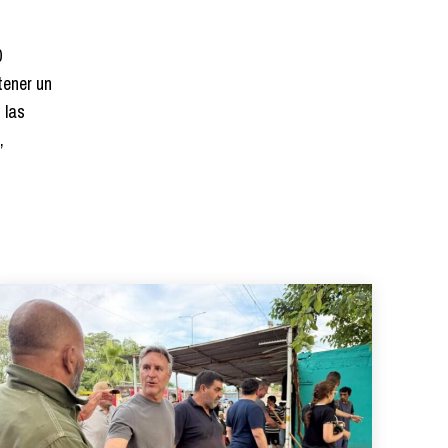
0
tener un
 las
,