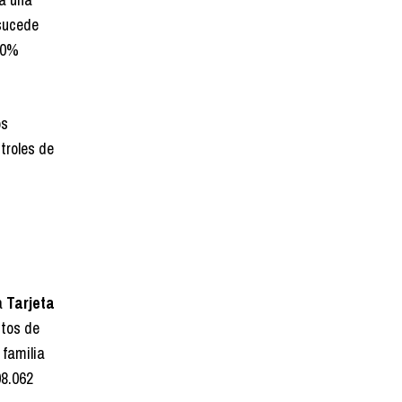
 sucede
 20%
os
troles de
a
Tarjeta
ntos de
 familia
08.062