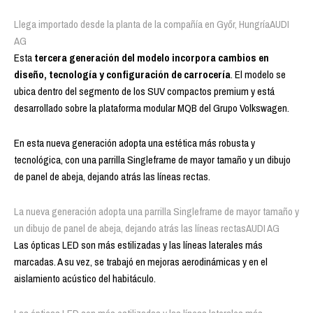
Llega importado desde la planta de la compañía en Győr, Hungría
AUDI
AG
Esta
tercera generación del modelo incorpora cambios en
diseño, tecnología y configuración
de carrocería
. El modelo se
ubica dentro del segmento de los SUV compactos premium y está
desarrollado sobre la plataforma modular MQB del Grupo Volkswagen.
En esta nueva generación adopta una estética más robusta y
tecnológica, con una parrilla Singleframe de mayor tamaño y un dibujo
de panel de abeja, dejando atrás las líneas rectas.
La nueva generación adopta una parrilla Singleframe de mayor tamaño y
un dibujo de panel de abeja, dejando atrás las líneas rectas
AUDI AG
Las ópticas LED son más estilizadas y las líneas laterales más
marcadas. A su vez, se trabajó en mejoras aerodinámicas y en el
aislamiento acústico del habitáculo.