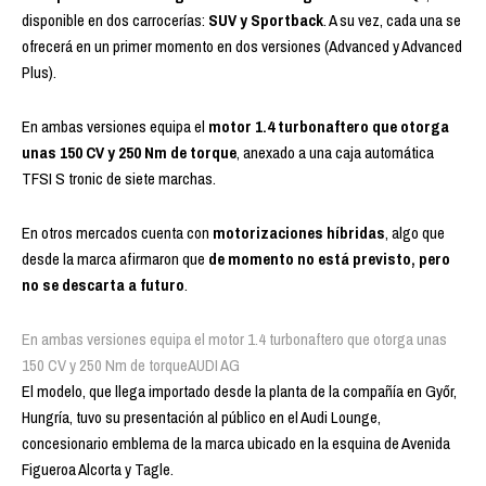
disponible en dos carrocerías:
SUV y Sportback
. A su vez, cada una se
ofrecerá en un primer momento en dos versiones (Advanced y Advanced
Plus).
En ambas versiones equipa el
motor 1.4 turbonaftero que otorga
unas 150 CV y 250 Nm de torque
, anexado a una caja automática
TFSI S tronic de siete marchas.
En otros mercados cuenta con
motorizaciones híbridas
, algo que
desde la marca afirmaron que
de momento no está previsto, pero
no se descarta a futuro
.
En ambas versiones equipa el motor 1.4 turbonaftero que otorga unas
150 CV y 250 Nm de torque
AUDI AG
El modelo, que llega importado desde la planta de la compañía en Győr,
Hungría, tuvo su presentación al público en el Audi Lounge,
concesionario emblema de la marca ubicado en la esquina de Avenida
Figueroa Alcorta y Tagle.