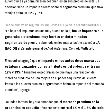
automotrices ya comunicaron descuentos en sus precios de lista. La
decisión tiene un impacto directo sobre el segmento premium, que tuvo
rebajas entre un 10% y 15%.
Desde abril ya no regirán los impuestos al lujo en la Argentina
AUDI AG
“La baja del impuesto es una muy buena noticia,
fue un impuesto que
generaba distorsiones muy fuertes en determinados
segmentos de precio
, sobre todo en los más altos”, le explicó a
LA
NACION
el gerente general de Audi Argentina, Conrado Wittstatt.
El ejecutivo agregó que
el impacto en los autos de su marca que
estaban alcanzados por este tributo es del orden de entre un
12% y 13%
. “Tenemos expectativas de que haya una reacción del
mercado producto de una mejora en el poder adquisitivo del cliente
frente a los nuevos precios. Seguramente habrá un repunte del mercado
premium”, agregó.
De todas formas, hay que entender que
el mercado premium en la
Argentina es pequeño
. “
Representa entre el 1% y el 1,5% de toda