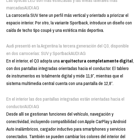
Las ópticas LED son más estilizadas y las líneas laterales más
marcadas
AUDI AG
La carrocería SUV tiene un perfil más vertical y orientado a priorizar el
espacio interior. Por otro, la variante Sportback, introduce un diseño con
caída de techo tipo coupé y una estética más deportiva.
Audi presentó en la Argentina la tercera generación del Q3, disponible
en dos carrocerías: SUV y Sportback
AUDI AG
En el interior, el Q3 adopta una
arquitectura completamente digital
,
con dos pantallas integradas orientadas hacia el conductor. El tablero
de instrumentos es totalmente digital y mide 11,9″, mientras que el
sistema multimedia central cuenta con una pantalla de 12,8″.
En el interior las dos pantallas integradas están orientadas hacia el
conductor
AUDI AG
Desde allí se gestionan funciones del vehículo, navegación y
conectividad, incluyendo compatibilidad con Apple CarPlay y Android
Auto inalámbricos, cargador inductivo para smartphones y servicios
conectados. También se pueden cambiar los colores del interior del