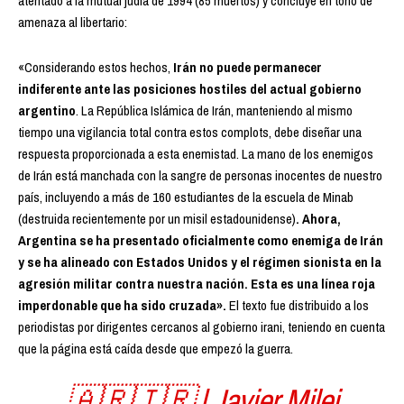
atentado a la mutual judía de 1994 (85 muertos) y concluye en tono de
amenaza al libertario:
«Considerando estos hechos,
Irán no puede permanecer
indiferente ante las posiciones hostiles del actual gobierno
argentino
. La República Islámica de Irán, manteniendo al mismo
tiempo una vigilancia total contra estos complots, debe diseñar una
respuesta proporcionada a esta enemistad. La mano de los enemigos
de Irán está manchada con la sangre de personas inocentes de nuestro
país, incluyendo a más de 160 estudiantes de la escuela de Minab
(destruida recientemente por un misil estadounidense)
. Ahora,
Argentina se ha presentado oficialmente como enemiga de Irán
y se ha alineado con Estados Unidos y el régimen sionista en la
agresión militar contra nuestra nación. Esta es una línea roja
imperdonable que ha sido cruzada».
El texto fue distribuido a los
periodistas por dirigentes cercanos al gobierno irani, teniendo en cuenta
que la página está caída desde que empezó la guerra.
🇦🇷🇮🇷 | Javier Milei