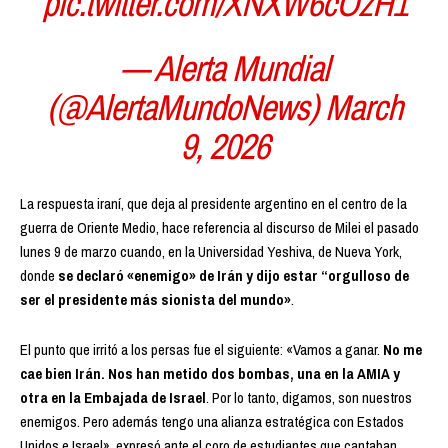
pic.twitter.com/XNXW6cOzH1
— Alerta Mundial
(@AlertaMundoNews) March
9, 2026
La respuesta iraní, que deja al presidente argentino en el centro de la
guerra de Oriente Medio, hace referencia al discurso de Milei el pasado
lunes 9 de marzo cuando, en la Universidad Yeshiva, de Nueva York,
donde
se declaró «enemigo» de Irán y dijo estar “orgulloso de
ser el presidente más sionista del mundo»
.
El punto que irritó a los persas fue el siguiente: «Vamos a ganar.
No me
cae bien Irán. Nos han metido dos bombas, una en la AMIA y
otra en la Embajada de Israel
. Por lo tanto, digamos, son nuestros
enemigos. Pero además tengo una alianza estratégica con Estados
Unidos e Israel», expresó ante el coro de estudiantes que cantaban