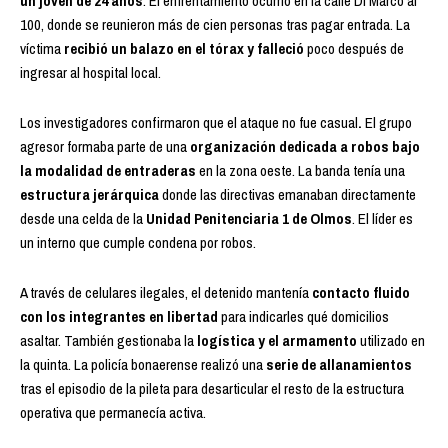
un joven de 24 años
. El enfrentamiento ocurrió en la calle Di Marco al
100, donde se reunieron más de cien personas tras pagar entrada. La
víctima
recibió un balazo en el tórax y falleció
poco después de
ingresar al hospital local.
Los investigadores confirmaron que el ataque no fue casual
.
El grupo
agresor formaba parte de una
organización dedicada a robos bajo
la modalidad de entraderas
en la zona oeste. La banda tenía una
estructura jerárquica
donde las directivas emanaban directamente
desde una celda de la
Unidad Penitenciaria 1 de Olmos
. El líder es
un interno que cumple condena por robos.
A través de celulares ilegales, el detenido mantenía
contacto fluido
con los integrantes en libertad
para indicarles qué domicilios
asaltar. También gestionaba la
logística y el armamento
utilizado en
la quinta. La policía bonaerense realizó una
serie de allanamientos
tras el episodio de la pileta para desarticular el resto de la estructura
operativa que permanecía activa.