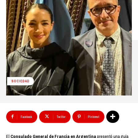
SOCIEDAD
Facebook
Twitter
Pinterest
El
Consulado General de Francia en Argentina
presentó una guía