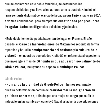
que se esclarezca este doble femicidio, se determinen las
responsabilidades y se lleve a los autores ante la Justicia», indicó el
representante diplomático acerca de la causa que llegó a juicio en 2014,
tuvo tres condenados, pero siempre fue
cuestionada por presuntas
irregularidades
en diligencias policiales y judiciales.
«Este doble femicidio podría haber tenido lugar en Francia. El año
pasado, el
Caso de las violaciones de Mazan
nos recordó de forma
repentina y brutal la
omnipresencia del sexismo
y la
cultura de la
violación
en nuestras sociedades», añadió en referencia al expediente
que investigó a más de
50 hombres que abusaron sexualmente de
Gisèle Pélicot
, incluyendo su esposo,
Dominique Pélicot
.
Gisèle Pelicot.
«Honrando la dignidad de Gisèle Pélicot,
hemos reafirmado
nuestra determinación común de
transformar la indignación en
políticas concretas
, a fin de que una mujer no tenga que sufrir lo
indecible en las sombras», concluyó Nadal, al advertir que situaciones