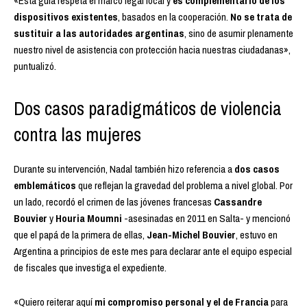
«Esta guía respeta el marco legal local y
es complementario de los
dispositivos existentes
, basados en la cooperación.
No se trata de
sustituir a las autoridades argentinas
, sino de asumir plenamente
nuestro nivel de asistencia con protección hacia nuestras ciudadanas»,
puntualizó.
Dos casos paradigmáticos de violencia
contra las mujeres
Durante su intervención, Nadal también hizo referencia a
dos casos
emblemáticos
que reflejan la gravedad del problema a nivel global. Por
un lado, recordó el crimen de las jóvenes francesas
Cassandre
Bouvier
y
Houria Moumni
-asesinadas en 2011 en Salta- y mencionó
que el papá de la primera de ellas,
Jean-Michel Bouvier
, estuvo en
Argentina a principios de este mes para declarar ante el equipo especial
de fiscales que investiga el expediente.
«Quiero reiterar aquí
mi compromiso personal y el de Francia
para