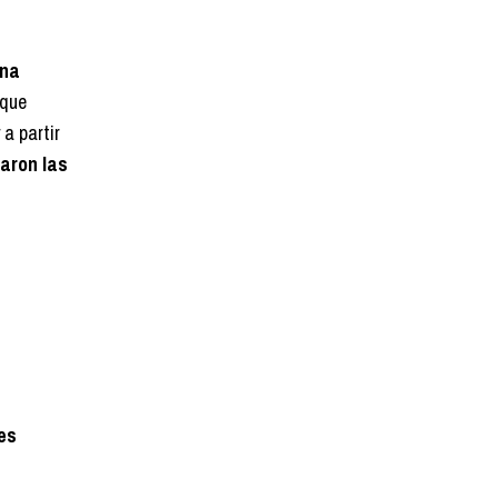
una
rque
a partir
aron las
es