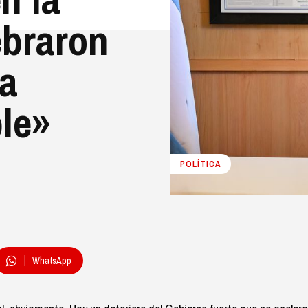
ebraron
na
le»
POLÍTICA
WhatsApp