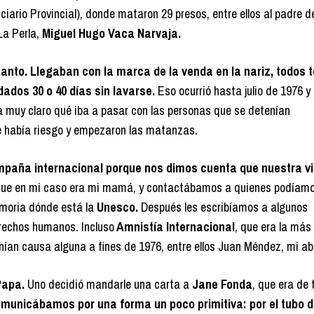
iario Provincial), donde mataron 29 presos, entre ellos al padre d
La Perla,
Miguel Hugo Vaca Narvaja.
anto. Llegaban con la marca de la venda en la nariz, todos 
dados 30 o 40 días sin lavarse.
Eso ocurrió hasta julio de 1976 
muy claro qué iba a pasar con las personas que se detenían
había riesgo y empezaron las matanzas.
aña internacional porque nos dimos cuenta que nuestra vi
que en mi caso era mi mamá, y contactábamos a quienes podíamo
emoria dónde está la
Unesco.
Después les escribíamos a algunos
erechos humanos. Incluso
Amnistía Internacional
, que era la más
tenían causa alguna a fines de 1976, entre ellos Juan Méndez, mi a
Papa.
Uno decidió mandarle una carta a
Jane Fonda
, que era de
omunicábamos por una forma un poco primitiva: por el tubo d