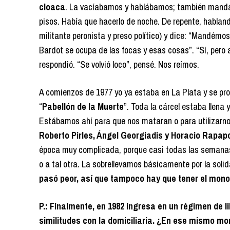
cloaca
. La vacíabamos y hablábamos; también mand
pisos. Había que hacerlo de noche. De repente, habla
militante peronista y preso político) y dice: “Mandémo
Bardot se ocupa de las focas y esas cosas”. “Sí, pero
respondió. “Se volvió loco”, pensé. Nos reímos.
A comienzos de 1977 yo ya estaba en La Plata y se pr
“
Pabellón de la Muerte
”. Toda la cárcel estaba llena
Estábamos ahí para que nos mataran o para utilizarno
Roberto Pirles, Ángel Georgiadis y Horacio Rapap
época muy complicada, porque casi todas las semanas,
o a tal otra. La sobrellevamos básicamente por la solid
pasó peor, así que tampoco hay que tener el monopo
P.: Finalmente, en 1982 ingresa en un régimen de 
similitudes con la domiciliaria. ¿En ese mismo mo