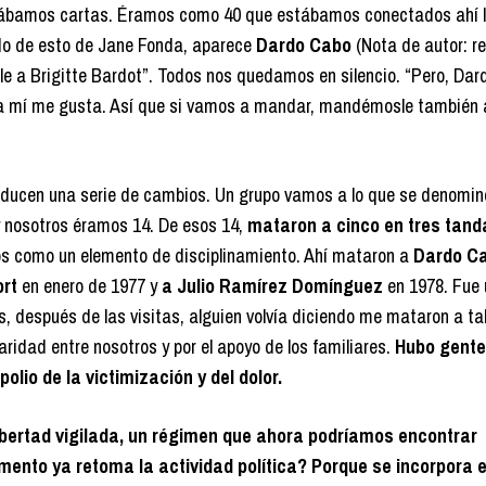
ábamos cartas. Éramos como 40 que estábamos conectados ahí l
ndo de esto de Jane Fonda, aparece
Dardo Cabo
(Nota de autor: r
sle a Brigitte Bardot”. Todos nos quedamos en silencio. “Pero, Da
 a mí me gusta. Así que si vamos a mandar, mandémosle también a
oducen una serie de cambios. Un grupo vamos a lo que se denominó
 y nosotros éramos 14. De esos 14,
mataron a cinco en tres tand
s como un elemento de disciplinamiento. Ahí mataron a
Dardo Ca
ort
en enero de 1977 y
a Julio Ramírez Domínguez
en 1978. Fue
 después de las visitas, alguien volvía diciendo me mataron a ta
aridad entre nosotros y por el apoyo de los familiares.
Hubo gente
lio de la victimización y del dolor.
libertad vigilada, un régimen que ahora podríamos encontrar
mento ya retoma la actividad política? Porque se incorpora 