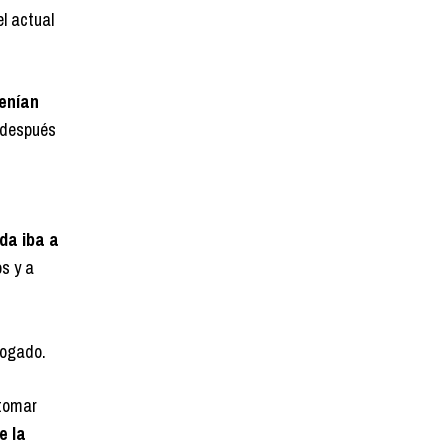
el actual
tenían
y después
da iba a
s y a
bogado.
 tomar
e la