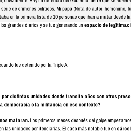
al, obviamente. Hay un deterioro del Gobierno fuerte que se acele
a serie de crímenes políticos. Mi papá (Nota de autor: homónimo, 
aba en la primera lista de 10 personas que iban a matar desde la 
 los grandes diarios y se fue generando un
espacio de legitimaci
uando fue detenido por la Triple A.
 por distintas unidades donde transita años con otros preso
la democracia o la militancia en ese contexto?
 nos mataran.
Los primeros meses después del golpe empezamo
n las unidades penitenciarias. El caso más notable fue en
cárcel