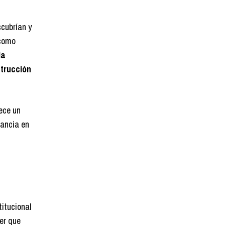
cubrían y
 como
la
strucción
ece un
tancia en
titucional
er que