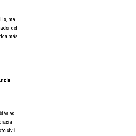
ilio, me
nador del
ctica más
ancia
bién es
cracia
to civil