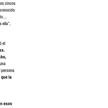
os cincos
econocido
rdo…
 ella”,
 el
as.
bo,
 una
l persona
 que la
en esos