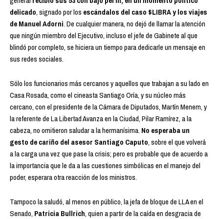
general
recibió sus 53 con bajo perfil, en un momento político
delicado
, signado por los
escándalos del caso $LIBRA y los viajes
de Manuel Adorni
. De cualquier manera, no dejó de llamar la atención
que ningún miembro del Ejecutivo, incluso el jefe de Gabinete al que
blindó por completo, se hiciera un tiempo para dedicarle un mensaje en
sus redes sociales.
Sólo los funcionarios más cercanos y aquellos que trabajan a su lado en
Casa Rosada, como el cineasta Santiago Oría, y su núcleo más
cercano, con el presidente de la Cámara de Diputados, Martín Menem, y
la referente de La Libertad Avanza en la Ciudad, Pilar Ramírez, a la
cabeza, no omitieron saludar a la hermanísima.
No esperaba un
gesto de cariño del asesor Santiago Caputo
, sobre el que volverá
a la carga una vez que pase la crisis; pero es probable que de acuerdo a
la importancia que le da a las cuestiones simbólicas en el manejo del
poder, esperara otra reacción de los ministros.
Tampoco la saludó, al menos en público, la jefa de bloque de LLA en el
Senado,
Patricia Bullrich
, quien a partir de la caída en desgracia de