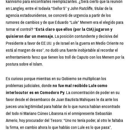
karinismo para encontrarles reemplazantes. ¿Será cierto que la reunión
en Langley, entre el todavía “Señor 5” y John Ratcliffe, titular de la
agencia estadounidense, se concretó de urgencia a partir de los
rumores de cambios y de que Eduardo “Lule” Menem era el elegido para
tomar el control? “
Está claro que ellos (por la CIA) jugaron y
quisieron dar un mensaje.
La posición contundente y decisiva del
Presidente a favor de EE.UU. y de Israel en la guerra en Medio Oriente no
está al margen de eso”, no dudó una fuente inobjetable al recordar el
enfrentamiento feroz que tienen los troll de Caputo con los Menem por la
postura sobre el Islam.
Es curioso porque mientras en su Gobierno se multiplican los
problemas judiciales, donde
no fue mal recibido Lule como
interlocutor es en Comodoro Py
. La concentración de poder en su
favor desde el desembarco de Juan Bautista Mahiques le da ante los
jueces una legitimidad para hablar de lo que nunca habían encontrado
del todo ni Mariano Cúneo Libarona ni el omnipresente Sebastián
Amerio, hoy procurador del Tesoro: “Uno no tenía poder, al otro le faltaba
la firma, en cambio ahora lo que hablás con Lule es lo que pasa”,