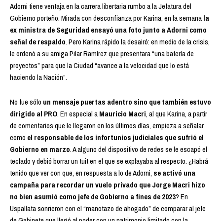
Adorni tiene ventaja en la carrera libertaria rumbo a la Jefatura del
Gobierno porteño. Mirada con desconfianza por Karina, en la semana
la
ex ministra de Seguridad ensayó una foto junto a Adorni como
señal de respaldo
. Pero Karina rápido la desairó: en medio de la crisis,
le ordenó a su amiga Pilar Ramírez que presentara “una batería de
proyectos” para que la Ciudad “avance a la velocidad que lo está
haciendo la Nación”.
No fue sólo
un mensaje puertas adentro sino que también estuvo
dirigido al PRO
. En especial a
Mauricio Macri
, al que Karina, a partir
de comentarios que le llegaron en los últimos días, empieza a señalar
como
el responsable de los infortunios judiciales que sufrió el
Gobierno en marzo
. A alguno del dispositivo de redes se le escapó el
teclado y debió borrar un tuit en el que se explayaba al respecto. ¿Habrá
tenido que ver con que, en respuesta a lo de Adorni,
se activó una
campaña para recordar un vuelo privado que Jorge Macri hizo
no bien asumió como jefe de Gobierno a fines de 2023
? En
Uspallata sonrieron con el “manotazo de ahogado” de comparar al jefe
de Gabinete que llegó al poder con un patrimonio limitado con la