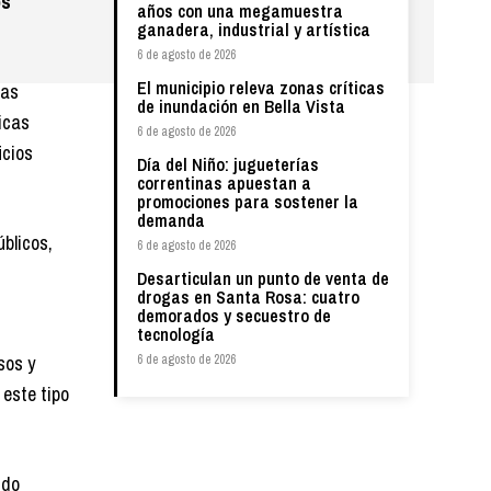
os
años con una megamuestra
ganadera, industrial y artística
6 de agosto de 2026
El municipio releva zonas críticas
ras
de inundación en Bella Vista
icas
6 de agosto de 2026
icios
Día del Niño: jugueterías
correntinas apuestan a
promociones para sostener la
demanda
blicos,
6 de agosto de 2026
Desarticulan un punto de venta de
drogas en Santa Rosa: cuatro
demorados y secuestro de
tecnología
sos y
6 de agosto de 2026
 este tipo
ido