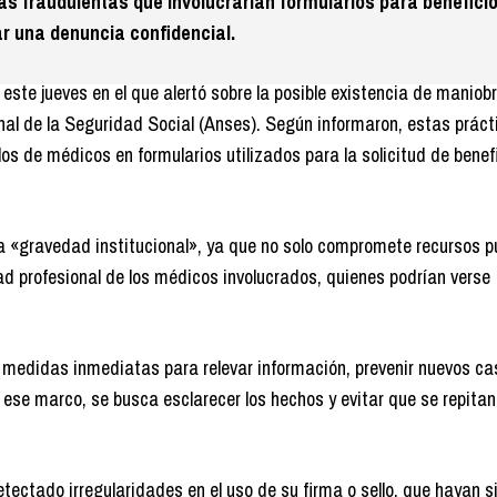
as fraudulentas que involucrarían formularios para benefici
ar una denuncia confidencial.
ste jueves en el que alertó sobre la posible existencia de maniob
nal de la Seguridad Social (Anses). Según informaron, estas práct
llos de médicos en formularios utilizados para la solicitud de benef
a «gravedad institucional», ya que no solo compromete recursos pú
dad profesional de los médicos involucrados, quienes podrían verse
e medidas inmediatas para relevar información, prevenir nuevos ca
ese marco, se busca esclarecer los hechos y evitar que se repitan
ectado irregularidades en el uso de su firma o sello, que hayan s