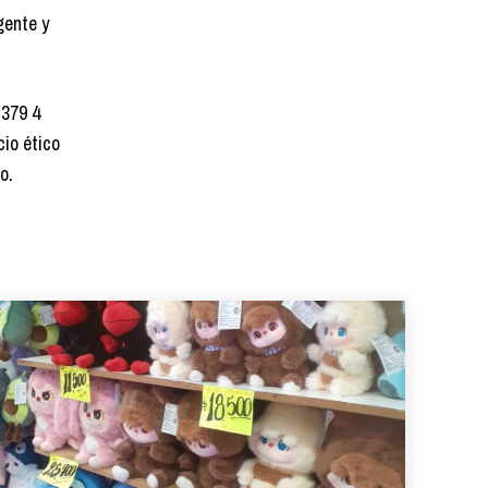
gente y
 379 4
cio ético
o.