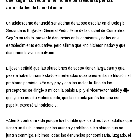
que, según su testimonio, no fueron atendidas por las
autoridades de la institución.
Un adolescente denunció ser víctima de acoso escolar en el Colegio
Secundario Brigadier General Pedro Ferré de la ciudad de Corrientes.
Según su relato, presentó denuncias en la comisaría y notas en el
establecimiento educativo, pero afirma que «no hicieron nada» y que
diariamente vive un calvario.
El joven señaló que las situaciones de acoso tienen larga data y que,
pese a haberlo manifestado en reiteradas ocasiones en la institución, el
problema persiste. «Yo soy gay y eso les molesta. Una de las
preceptoras se dirigió a mí con la palabra ‘p’ y el vicerrector habló y dijo
que yo me estaba victimizando, que la escuela jamás tomaría ese
papel», expresó al noticiero 9.
«Atenté contra mi vida porque fue horrible que los directivos, adultos que
tienen un título, pasen por los cursos y prohíban a los chicos que se
junten conmigo. Hicimos todas las denuncias por comisaría, juzgado, el