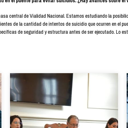
d en el puente para evitar suicidios. ¿Hay avances sobre el 
sa central de Vialidad Nacional. Estamos estudiando la posibili
ientes de la cantidad de intentos de suicidio que ocurren en el pu
pecíficas de seguridad y estructura antes de ser ejecutado. Lo e