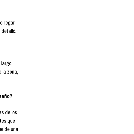
o llegar
 detalló.
 largo
e la zona,
iseño?
as de los
otes que
ue de una