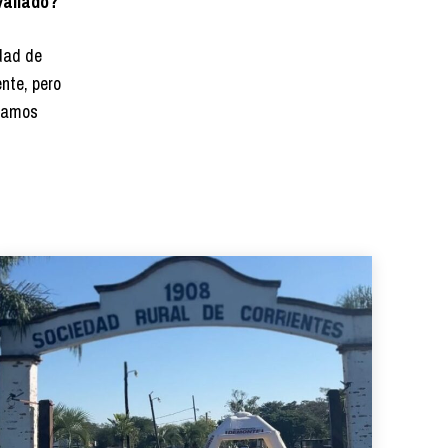
vallado?
dad de
ente, pero
stamos