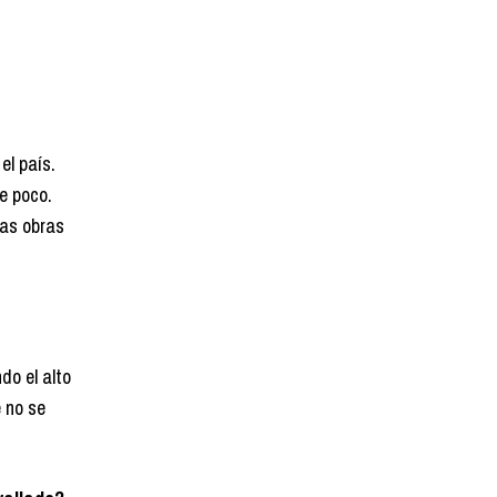
el país.
e poco.
tas obras
do el alto
 no se