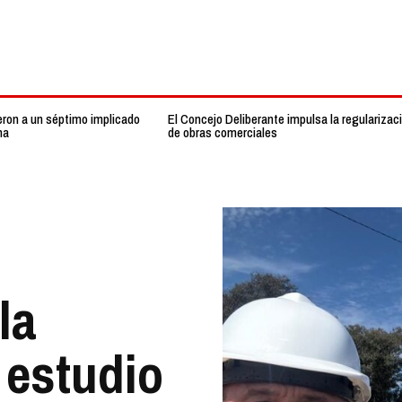
eron a un séptimo implicado
El Concejo Deliberante impulsa la regularizac
na
de obras comerciales
la
 estudio