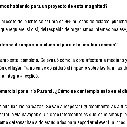
amos hablando para un proyecto de esta magnitud?
el costo del puente se estima en 665 millones de dólares, pudiend
que requiere, sí o sí, del respaldo de organismos internacionales»,
informe de impacto ambiental para el ciudadano común?
oambiental completo. Se evaluó cómo la obra afectará a mediano y
ción del lugar. También se consideró el impacto sobre las familias d
a integral», explicó.
omercial por el río Paraná. ¿Cómo se contempla esto en el d
e circulan las barcazas. Se van a respetar rigurosamente las altur
fectar la vía navegable. Un dato interesante es que los mismos pil
como defensa; han sido estudiados para soportar el eventual choq