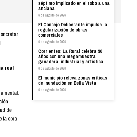
séptimo implicado en el robo a una
anciana
6 de agosto de 2026
El Concejo Deliberante impulsa la
regularización de obras
concretar
comerciales
l
6 de agosto de 2026
Corrientes: La Rural celebra 90
años con una megamuestra
ganadera, industrial y artística
a real
6 de agosto de 2026
El municipio releva zonas críticas
de inundación en Bella Vista
6 de agosto de 2026
damental.
ción
dad de
e la obra