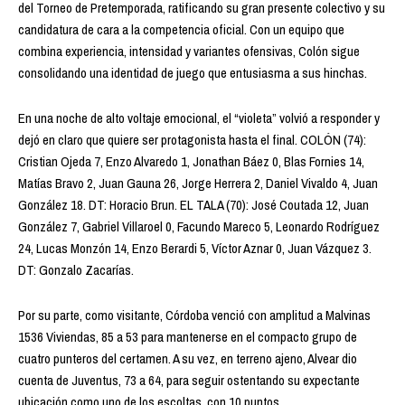
del Torneo de Pretemporada, ratificando su gran presente colectivo y su
candidatura de cara a la competencia oficial. Con un equipo que
combina experiencia, intensidad y variantes ofensivas, Colón sigue
consolidando una identidad de juego que entusiasma a sus hinchas.
En una noche de alto voltaje emocional, el “violeta” volvió a responder y
dejó en claro que quiere ser protagonista hasta el final. COLÓN (74):
Cristian Ojeda 7, Enzo Alvaredo 1, Jonathan Báez 0, Blas Fornies 14,
Matías Bravo 2, Juan Gauna 26, Jorge Herrera 2, Daniel Vivaldo 4, Juan
González 18. DT: Horacio Brun. EL TALA (70): José Coutada 12, Juan
González 7, Gabriel Villaroel 0, Facundo Mareco 5, Leonardo Rodríguez
24, Lucas Monzón 14, Enzo Berardi 5, Víctor Aznar 0, Juan Vázquez 3.
DT: Gonzalo Zacarías.
Por su parte, como visitante, Córdoba venció con amplitud a Malvinas
1536 Viviendas, 85 a 53 para mantenerse en el compacto grupo de
cuatro punteros del certamen. A su vez, en terreno ajeno, Alvear dio
cuenta de Juventus, 73 a 64, para seguir ostentando su expectante
ubicación como uno de los escoltas, con 10 puntos.