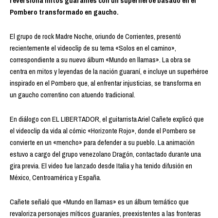
reversiona mitos guaraníes con un superhéroe basado en el
Pombero transformado en gaucho.
El grupo de rock Madre Noche, oriundo de Corrientes, presentó
recientemente el videoclip de su tema «Solos en el camino»,
correspondiente a su nuevo álbum «Mundo en llamas». La obra se
centra en mitos y leyendas de la nación guaraní, e incluye un superhéroe
inspirado en el Pombero que, al enfrentar injusticias, se transforma en
un gaucho correntino con atuendo tradicional.
En diálogo con EL LIBERTADOR, el guitarrista Ariel Cañete explicó que
el videoclip da vida al cómic «Horizonte Rojo», donde el Pombero se
convierte en un «mencho» para defender a su pueblo. La animación
estuvo a cargo del grupo venezolano Dragón, contactado durante una
gira previa. El video fue lanzado desde Italia y ha tenido difusión en
México, Centroamérica y España.
Cañete señaló que «Mundo en llamas» es un álbum temático que
revaloriza personajes míticos guaraníes, preexistentes a las fronteras