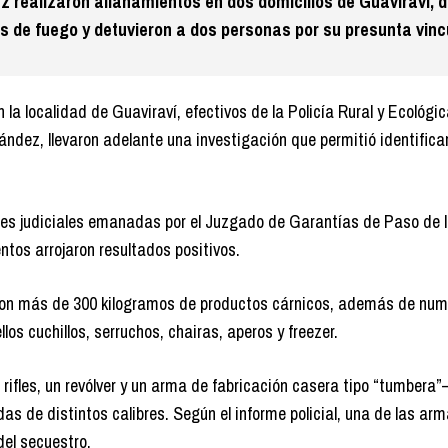
uz realizaron allanamientos en dos domicilios de Guaviraví, 
 de fuego y detuvieron a dos personas por su presunta vinc
la localidad de Guaviraví, efectivos de la Policía Rural y Ecológi
ndez, llevaron adelante una investigación que permitió identificar
nes judiciales emanadas por el Juzgado de Garantías de Paso de l
ntos arrojaron resultados positivos.
aron más de 300 kilogramos de productos cárnicos, además de nu
los cuchillos, serruchos, chairas, aperos y freezer.
fles, un revólver y un arma de fabricación casera tipo “tumbera”
s de distintos calibres. Según el informe policial, una de las ar
el secuestro.