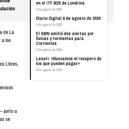
donde
en el ITF M25 de Londrina
ulación
6 de agosto de 2026
Diario Digital 6 de agosto de 2026
5 de agosto de 2026
ca de La
El SMN emitió dos alertas por
lluvias y tormentas para
 a los
Corrientes
5 de agosto de 2026
Lanari: «Buscamos el recupero de
os Libres,
los que pueden pagar»
5 de agosto de 2026
merosos
— junto a
mas se