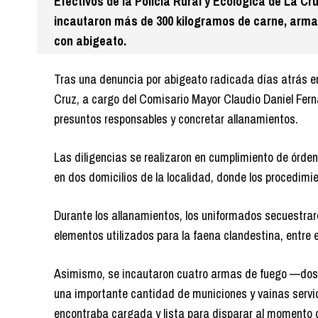
Efectivos de la Policía Rural y Ecológica de La Cr
incautaron más de 300 kilogramos de carne, armas
con abigeato.
Tras una denuncia por abigeato radicada días atrás en 
Cruz, a cargo del Comisario Mayor Claudio Daniel Ferná
presuntos responsables y concretar allanamientos.
Las diligencias se realizaron en cumplimiento de órde
en dos domicilios de la localidad, donde los procedimie
Durante los allanamientos, los uniformados secuestr
elementos utilizados para la faena clandestina, entre el
Asimismo, se incautaron cuatro armas de fuego —dos ri
una importante cantidad de municiones y vainas servida
encontraba cargada y lista para disparar al momento d