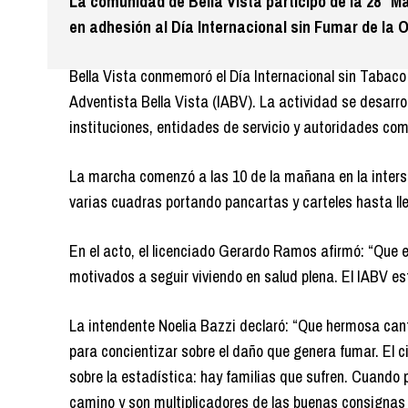
La comunidad de Bella Vista participó de la 28° Ma
en adhesión al Día Internacional sin Fumar de la 
Bella Vista conmemoró el Día Internacional sin Tabaco 
Adventista Bella Vista (IABV). La actividad se desarrol
instituciones, entidades de servicio y autoridades co
La marcha comenzó a las 10 de la mañana en la interse
varias cuadras portando pancartas y carteles hasta lleg
En el acto, el licenciado Gerardo Ramos afirmó: “Que 
motivados a seguir viviendo en salud plena. El IABV est
La intendente Noelia Bazzi declaró: “Que hermosa ca
para concientizar sobre el daño que genera fumar. El ci
sobre la estadística: hay familias que sufren. Cuando p
camino y son multiplicadores de las buenas consigna