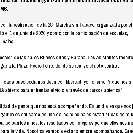
rcha sin Tabaco organizada por el Instituto Adventista Bella
OMS.
con la realización de la 28° Marcha sin Tabaco, organizada por el 
ló el 1 de junio de 2026 y contó con la participación de escuelas,
munales.
cción de las calles Buenos Aires y Paraná. Los asistentes recorri
ar a la Plaza Pedro Ferré, donde se realizó el acto central.
en cada paso podamos decir con libertad: yo no fumo. Y que nos 
á abierto para enfrentar el vicio a través de cursos abiertos”.
ntidad de gente que nos está acompañando. Es un día en que nos
garrillo es causante de una de las principales estadísticas de mue
articipan los niños, los resultados son mejores porque ellos nos m
s para la vida. Nosotros vamos a estar siempre acompañando. Gra