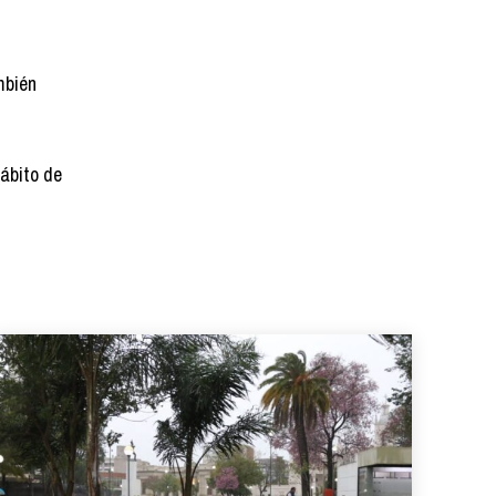
mbién
hábito de