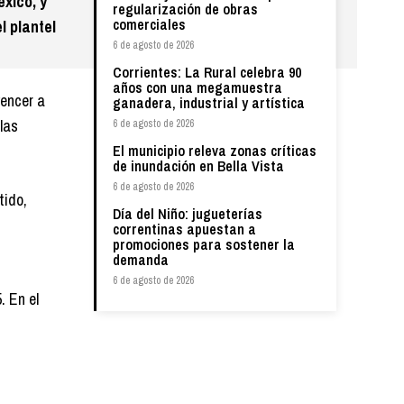
xico, y
regularización de obras
comerciales
l plantel
6 de agosto de 2026
Corrientes: La Rural celebra 90
años con una megamuestra
vencer a
ganadera, industrial y artística
las
6 de agosto de 2026
El municipio releva zonas críticas
de inundación en Bella Vista
6 de agosto de 2026
tido,
Día del Niño: jugueterías
correntinas apuestan a
promociones para sostener la
demanda
6 de agosto de 2026
. En el