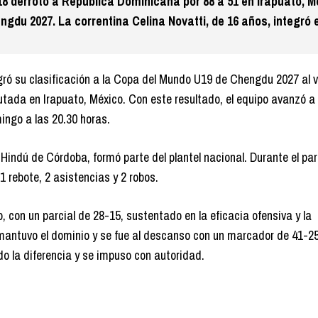
 derrotó a República Dominicana por 88 a 51 en Irapuato, Mé
du 2027. La correntina Celina Novatti, de 16 años, integró e
ró su clasificación a la Copa del Mundo U19 de Chengdu 2027 al 
tada en Irapuato, México. Con este resultado, el equipo avanzó a 
ingo a las 20.30 horas.
Hindú de Córdoba, formó parte del plantel nacional. Durante el par
1 rebote, 2 asistencias y 2 robos.
 con un parcial de 28-15, sustentado en la eficacia ofensiva y la
 mantuvo el dominio y se fue al descanso con un marcador de 41-25
o la diferencia y se impuso con autoridad.