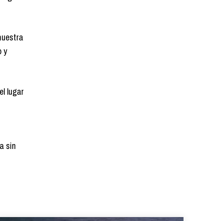
muestra
o y
l lugar
a sin