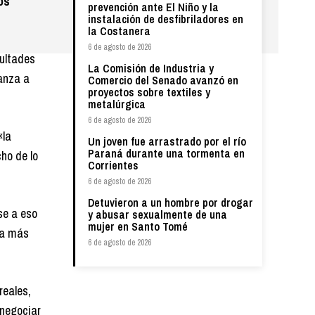
os
prevención ante El Niño y la
instalación de desfibriladores en
la Costanera
6 de agosto de 2026
cultades
La Comisión de Industria y
lanza a
Comercio del Senado avanzó en
proyectos sobre textiles y
metalúrgica
6 de agosto de 2026
«la
Un joven fue arrastrado por el río
Paraná durante una tormenta en
ho de lo
Corrientes
6 de agosto de 2026
Detuvieron a un hombre por drogar
se a eso
y abusar sexualmente de una
mujer en Santo Tomé
ha más
6 de agosto de 2026
reales,
 negociar