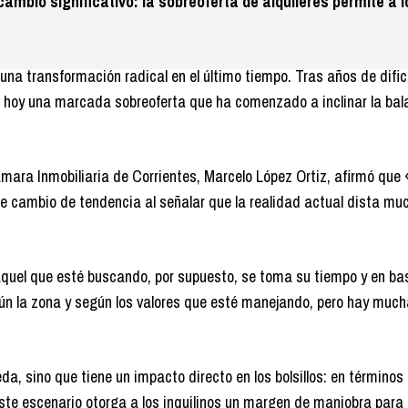
cambio significativo: la sobreoferta de alquileres permite a l
 una transformación radical en el último tiempo. Tras años de difi
nta hoy una marcada sobreoferta que ha comenzado a inclinar la ba
ara Inmobiliaria de Corrientes, Marcelo López Ortiz, afirmó que 
e cambio de tendencia al señalar que la realidad actual dista muc
aquel que esté buscando, por supuesto, se toma su tiempo y en ba
egún la zona y según los valores que esté manejando, pero hay muc
a, sino que tiene un impacto directo en los bolsillos: en términos 
Este escenario otorga a los inquilinos un margen de maniobra para