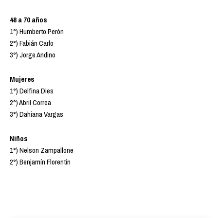
48 a 70 años
1°) Humberto Perón
2°) Fabián Carlo
3°) Jorge Andino
Mujeres
1°) Delfina Dies
2°) Abril Correa
3°) Dahiana Vargas
Niños
1°) Nelson Zampallone
2°) Benjamín Florentín