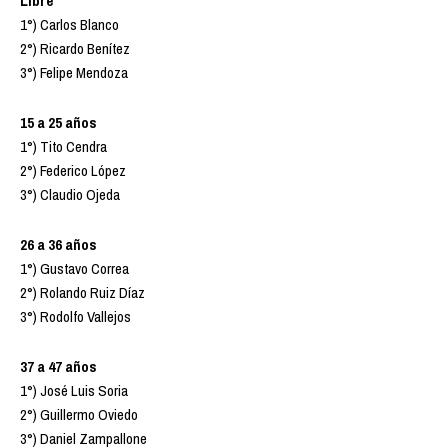
Libre
1°) Carlos Blanco
2°) Ricardo Benítez
3°) Felipe Mendoza
15 a 25 años
1°) Tito Cendra
2°) Federico López
3°) Claudio Ojeda
26 a 36 años
1°) Gustavo Correa
2°) Rolando Ruiz Díaz
3°) Rodolfo Vallejos
37 a 47 años
1°) José Luis Soria
2°) Guillermo Oviedo
3°) Daniel Zampallone