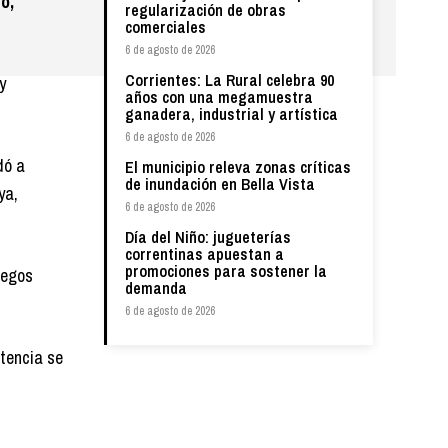
o,
regularización de obras
comerciales
6 de agosto de 2026
Corrientes: La Rural celebra 90
y
años con una megamuestra
ganadera, industrial y artística
6 de agosto de 2026
dó a
El municipio releva zonas críticas
de inundación en Bella Vista
ya,
6 de agosto de 2026
Día del Niño: jugueterías
correntinas apuestan a
promociones para sostener la
uegos
demanda
6 de agosto de 2026
etencia se