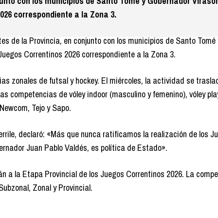
junto con los municipios de Santo Tomé y Gobernador Virasor
2026 correspondiente a la Zona 3.
tes de la Provincia, en conjunto con los municipios de Santo Tomé 
 Juegos Correntinos 2026 correspondiente a la Zona 3.
as zonales de futsal y hockey. El miércoles, la actividad se trasla
as competencias de vóley indoor (masculino y femenino), vóley pla
n Newcom, Tejo y Sapo.
Terrile, declaró: «Más que nunca ratificamos la realización de los J
bernador Juan Pablo Valdés, es política de Estado».
án a la Etapa Provincial de los Juegos Correntinos 2026. La comp
Subzonal, Zonal y Provincial.