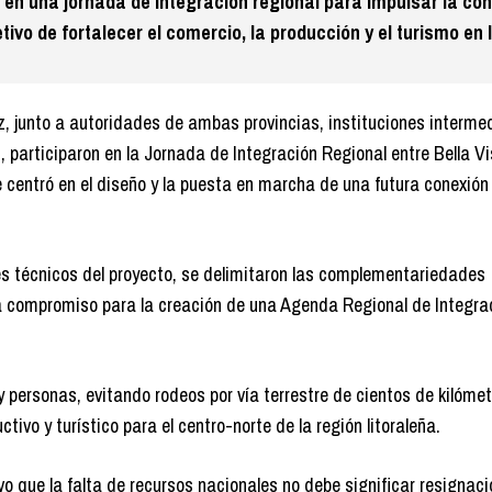
 en una jornada de integración regional para impulsar la co
etivo de fortalecer el comercio, la producción y el turismo en 
z, junto a autoridades de ambas provincias, instituciones interme
, participaron en la Jornada de Integración Regional entre Bella V
 centró en el diseño y la puesta en marcha de una futura conexión f
s técnicos del proyecto, se delimitaron las complementariedades
 compromiso para la creación de una Agenda Regional de Integra
s y personas, evitando rodeos por vía terrestre de cientos de kilómet
ivo y turístico para el centro-norte de la región litoraleña.
o que la falta de recursos nacionales no debe significar resignaci