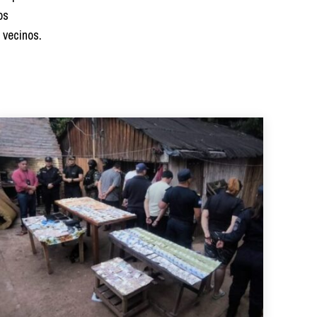
os
 vecinos.