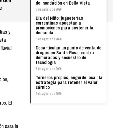
nexión
de inundación en Bella Vista
la
6 de agosto de 2026
Día del Niño: jugueterías
correntinas apuestan a
promociones para sostener la
dias y
demanda
ista
6 de agosto de 2026
luvial
Desarticulan un punto de venta de
drogas en Santa Rosa: cuatro
demorados y secuestro de
tecnología
6 de agosto de 2026
Terneros propios, engorde local: la
ción,
estrategia para retener el valor
cárnico
6 de agosto de 2026
ros. El
ón para la