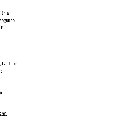
ién a
l segundo
 El
, Lautaro
to
o
.30.