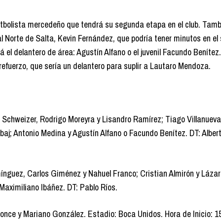
futbolista mercedeño que tendrá su segunda etapa en el club. Tamb
al Norte de Salta, Kevin Fernández, que podría tener minutos en e
 el delantero de área: Agustín Alfano o el juvenil Facundo Benítez.
o refuerzo, que sería un delantero para suplir a Lautaro Mendoza.
a Schweizer, Rodrigo Moreyra y Lisandro Ramírez; Tiago Villanueva
j; Antonio Medina y Agustín Alfano o Facundo Benítez. DT: Alber
ínguez, Carlos Giménez y Nahuel Franco; Cristian Almirón y Lázar
Maximiliano Ibáñez. DT: Pablo Ríos.
once y Mariano González. Estadio: Boca Unidos. Hora de Inicio: 15