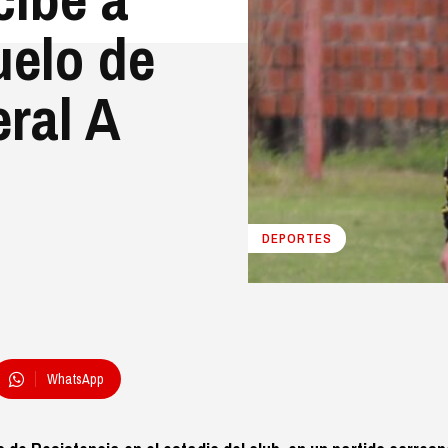
uelo de
eral A
DEPORTES
WhatsApp