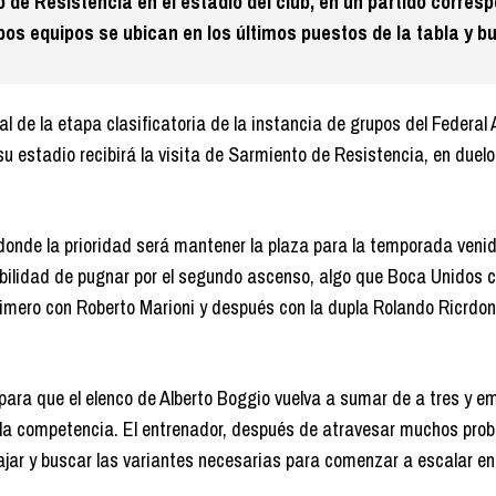
de Resistencia en el estadio del club, en un partido corres
mbos equipos se ubican en los últimos puestos de la tabla y 
 de la etapa clasificatoria de la instancia de grupos del Federal 
 estadio recibirá la visita de Sarmiento de Resistencia, en duelo
donde la prioridad será mantener la plaza para la temporada venid
ibilidad de pugnar por el segundo ascenso, algo que Boca Unidos 
rimero con Roberto Marioni y después con la dupla Rolando Ricrdon
ara que el elenco de Alberto Boggio vuelva a sumar de a tres y e
 la competencia. El entrenador, después de atravesar muchos pro
ajar y buscar las variantes necesarias para comenzar a escalar en 