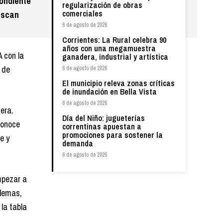
pondiente
regularización de obras
comerciales
buscan
6 de agosto de 2026
Corrientes: La Rural celebra 90
años con una megamuestra
A con la
ganadera, industrial y artística
 de
6 de agosto de 2026
El municipio releva zonas críticas
de inundación en Bella Vista
6 de agosto de 2026
era.
Día del Niño: jugueterías
conoce
correntinas apuestan a
promociones para sostener la
e y
demanda
6 de agosto de 2026
mpezar a
blemas,
la tabla