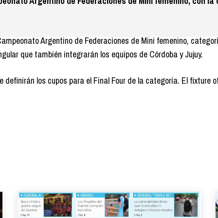
eonato Argentino de Federaciones de Mini femenino, con la 
Campeonato Argentino de Federaciones de Mini femenino, categorí
ngular que también integrarán los equipos de Córdoba y Jujuy.
efinirán los cupos para el Final Four de la categoría. El fixture of