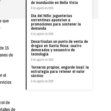
y
de inundación en Bella Vista
6 de agosto de 2026
Día del Niño: jugueterías
correntinas apuestan a
as que
promociones para sostener la
e
demanda
6 de agosto de 2026
Desarticulan un punto de venta de
drogas en Santa Rosa: cuatro
 de 15
demorados y secuestro de
tecnología
lones de
6 de agosto de 2026
Terneros propios, engorde local: la
estrategia para retener el valor
n el
cárnico
rvicios
6 de agosto de 2026
rol de
talles de