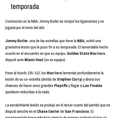
temporada
Conmoción en la NBA: Jimmy Butler se rompió los ligamentos y no
jugaría por el resto del año
Jimmy Butler
, una de las estrellas que tiene la
NBA,
sufrió una
gravísima lesión que le puso fin a su temporada. El lamentable hecho
ocurrió en el encuentro en que su equipo,
Golden State Warriors
,
disputó ante
Miami Heat
(su ex equipo).
Pese al triunfo 135-112, los
Warriors
lamentan profundamente la
lesión de su co-estrella (detrás de
Stephen Curry
) y ahora sus
chances de hacer unos grandes
Playoffs
y llegar a
Las Finales
quedaron reducidas a la nada.
La escalofriante lesión se produjo en el tercer cuarto del partido que se
disputó anoche en el
Chase Center
de
San Francisco
. El
experimentado basquetbolista aterrizó de manera antinatural tras un