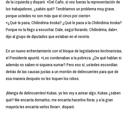
de la izquierda y disparó: «Del Caño, si vos fueras la representación de
los trabajadores, ¿sabés qué? Tendríamos un problema muy grave,
porque ustedes no son más que el cinco por ciento».
«¿Qué te pasa, Chilindrina troska? ¿Qué le pasa a la Chilindrina troska?
Porque no la llego a escuchar. Dale, seguí llorando, Chilindrina, dale»,
dijo al grupo de diputados que estaban en el recinto.
En un nuevo enfrentamiento con el bloque de legisladores kirchneristas,
el Presidente apuntó: «Los condenaban a la pobreza. ¿De qué hablan si
además no saben ni siquiera sumar? Pero eso sí, ustedes escondían
detrás de las causas justas a un montón de delincuentes para que de
esa manera después no les toquen los robos.
¡Manga de delincuentes! Kukas, yo les voy a avisar algo, Kukas ¿saben
qué? Me encanta domarlos, me encanta hacerlos llorar, y a la gran
mayoría les encanta verlos llorar», disparó.